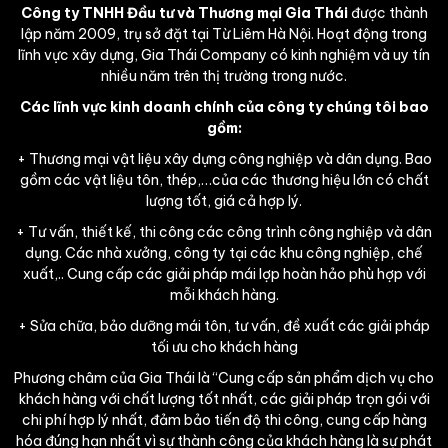
Công ty TNHH Đầu tư và Thương mại Gia Thái
được thành
lập năm 2009, trụ sở đặt tại Từ Liêm Hà Nội. Hoạt động trong
lĩnh vực xây dựng, Gia Thái Company có kinh nghiệm và uy tín
nhiều năm trên thị trường trong nước.
Các lĩnh vực kinh doanh chính của công ty chúng tôi bao
gồm:
+ Thương mại vật liệu xây dựng công nghiệp và dân dụng. Bao
gồm các vật liệu tôn, thép,…của các thương hiệu lớn có chất
lượng tốt, giá cả hợp lý.
+ Tư vấn, thiết kế, thi công các công trình công nghiệp và dân
dụng. Các nhà xưởng, công ty tại các khu công nghiệp, chế
xuất,.. Cung cấp các giải pháp mái lợp hoàn hảo phù hợp với
mỗi khách hàng.
+ Sửa chữa, bảo dưỡng mái tôn, tư vấn, đề xuất các giải pháp
tối ưu cho khách hàng
Phương châm của Gia Thái là “Cung cấp sản phẩm dịch vụ cho
khách hàng với chất lượng tốt nhất, các giải pháp trọn gói với
chi phí hợp lý nhất, đảm bảo tiến độ thi công, cung cấp hàng
hóa đúng hạn nhất vì sự thành công của khách hàng là sự phát