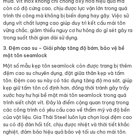
mưa. Vít inox không chỉ chống oxy hóa hiệu quả mà
còn có độ cứng cao, chịu được lực vặn lớn trong quá
trình thi công mà không bị biến dạng hay gãy. Việc sử
dụng vít chất lượng cao giúp duy trì kết cấu mái tôn
vững chắc, giảm thiểu nguy cơ hư hỏng do gỉ sét gây ra
trong suốt thời gian dài sử dụng.
3. Đệm cao su – Giải pháp tăng độ bám, bảo vệ bề
mặt tôn seamlock
Một số mẫu kẹp tôn seamlock còn được trang bị thêm
đệm cao su chuyên dụng, đặt giữa thân kẹp và tấm
tôn. Đệm cao su này có tác dụng tăng độ ma sát, giúp
kẹp giữ tấm tôn cố định hơn, đồng thời tránh gây trầy
xước hay hư hại bề mặt mái tôn seamlock trong quá
trình siết chặt vít. Đây là điểm cộng quan trọng trong
các công trình có yêu cầu cao về thẩm mỹ và độ bền
của vật liệu. Gia Thái Steel luôn lựa chọn loại đệm cao
su có độ đàn hồi tốt, chịu được nhiệt và thời tiết khắc
nghiệt, đảm bảo hiệu quả bảo vệ tối ưu cho mái tôn.