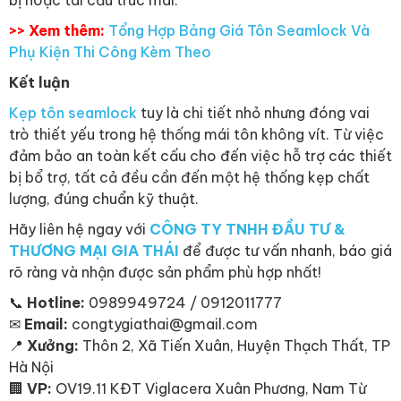
>> Xem thêm:
Tổng Hợp Bảng Giá Tôn Seamlock Và
Phụ Kiện Thi Công Kèm Theo
Kết luận
Kẹp tôn seamlock
tuy là chi tiết nhỏ nhưng đóng vai
trò thiết yếu trong hệ thống mái tôn không vít. Từ việc
đảm bảo an toàn kết cấu cho đến việc hỗ trợ các thiết
bị bổ trợ, tất cả đều cần đến một hệ thống kẹp chất
lượng, đúng chuẩn kỹ thuật.
Hãy liên hệ ngay với
CÔNG TY TNHH ĐẦU TƯ &
THƯƠNG MẠI GIA THÁI
để được tư vấn nhanh, báo giá
rõ ràng và nhận được sản phẩm phù hợp nhất!
📞
Hotline:
0989949724 / 0912011777
✉
Email:
congtygiathai@gmail.com
📍
Xưởng:
Thôn 2, Xã Tiến Xuân, Huyện Thạch Thất, TP
Hà Nội
🏢
VP:
OV19.11 KĐT Viglacera Xuân Phương, Nam Từ