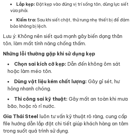
Lắp kẹp:
Đặt kẹp vào đúng vị trí sống tôn, dùng lực siết
vừa phải.
Kiểm tra:
Sau khi siết chặt, thử rung nhẹ thiết bị để đảm
bảo không bị lệch.
Lưu ý: Không nên siết quá mạnh gây biến dạng thân
tôn, làm mất tính năng chống thấm.
Những lỗi thường gặp khi sử dụng kẹp
Chọn sai kích cỡ kẹp:
Dẫn đến không ôm sát
hoặc làm méo tôn.
Dùng vật liệu kém chất lượng:
Gây gỉ sét, hư
hỏng nhanh chóng.
Thi công sai kỹ thuật:
Gây mất an toàn khi mưa
bão, hoặc rò rỉ nước.
Gia Thái Steel
luôn tư vấn kỹ thuật rõ ràng, cung cấp
file hướng dẫn lắp đặt chi tiết giúp khách hàng an tâm
trong suốt quá trình sử dụng.