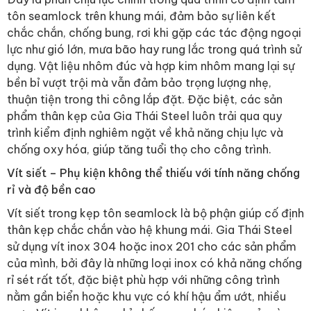
tôn seamlock trên khung mái, đảm bảo sự liên kết
chắc chắn, chống bung, rơi khi gặp các tác động ngoại
lực như gió lớn, mưa bão hay rung lắc trong quá trình sử
dụng. Vật liệu nhôm đúc và hợp kim nhôm mang lại sự
bền bỉ vượt trội mà vẫn đảm bảo trọng lượng nhẹ,
thuận tiện trong thi công lắp đặt. Đặc biệt, các sản
phẩm thân kẹp của Gia Thái Steel luôn trải qua quy
trình kiểm định nghiêm ngặt về khả năng chịu lực và
chống oxy hóa, giúp tăng tuổi thọ cho công trình.
Vít siết – Phụ kiện không thể thiếu với tính năng chống
rỉ và độ bền cao
Vít siết trong kẹp tôn seamlock là bộ phận giúp cố định
thân kẹp chắc chắn vào hệ khung mái. Gia Thái Steel
sử dụng vít inox 304 hoặc inox 201 cho các sản phẩm
của mình, bởi đây là những loại inox có khả năng chống
rỉ sét rất tốt, đặc biệt phù hợp với những công trình
nằm gần biển hoặc khu vực có khí hậu ẩm ướt, nhiều