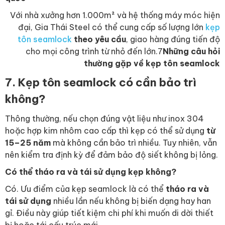
Với nhà xưởng hơn 1.000m² và hệ thống máy móc hiện
đại, Gia Thái Steel có thể cung cấp số lượng lớn
kẹp
tôn seamlock
theo yêu cầu
, giao hàng đúng tiến độ
cho mọi công trình từ nhỏ đến lớn.7
Những câu hỏi
thường gặp về kẹp tôn seamlock
7. Kẹp tôn seamlock có cần bảo trì
không?
Thông thường, nếu chọn đúng vật liệu như inox 304
hoặc hợp kim nhôm cao cấp thì kẹp có thể sử dụng
từ
15–25 năm
mà không cần bảo trì nhiều. Tuy nhiên, vẫn
nên kiểm tra định kỳ để đảm bảo độ siết không bị lỏng.
Có thể tháo ra và tái sử dụng kẹp không?
Có. Ưu điểm của kẹp seamlock là có thể
tháo ra và
tái sử dụng
nhiều lần nếu không bị biến dạng hay han
gỉ. Điều này giúp tiết kiệm chi phí khi muốn di dời thiết
bị hoặc tái cấu trúc mái.