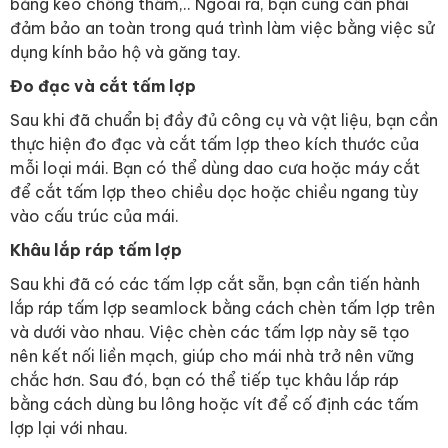
băng keo chống thấm,.. Ngoài ra, bạn cũng cần phải
đảm bảo an toàn trong quá trình làm việc bằng việc sử
dụng kính bảo hộ và găng tay.
Đo đạc và cắt tấm lợp
Sau khi đã chuẩn bị đầy đủ công cụ và vật liệu, bạn cần
thực hiện đo đạc và cắt tấm lợp theo kích thước của
mỗi loại mái. Bạn có thể dùng dao cưa hoặc máy cắt
để cắt tấm lợp theo chiều dọc hoặc chiều ngang tùy
vào cấu trúc của mái.
Khâu lắp ráp tấm lợp
Sau khi đã có các tấm lợp cắt sẵn, bạn cần tiến hành
lắp ráp tấm lợp seamlock bằng cách chèn tấm lợp trên
và dưới vào nhau. Việc chèn các tấm lợp này sẽ tạo
nên kết nối liền mạch, giúp cho mái nhà trở nên vững
chắc hơn. Sau đó, bạn có thể tiếp tục khâu lắp ráp
bằng cách dùng bu lông hoặc vít để cố định các tấm
lợp lại với nhau.