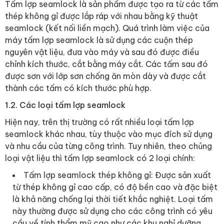
Tấm lợp seamlock là sản phẩm được tạo ra từ các tấm
thép không gỉ được lắp ráp với nhau bằng kỹ thuật
seamlock (kết nối liền mạch). Quá trình làm việc của
máy tấm lợp seamlock là sử dụng các cuộn thép
nguyên vật liệu, đưa vào máy và sau đó được điều
chỉnh kích thước, cắt bằng máy cắt. Các tấm sau đó
được sơn với lớp sơn chống ăn mòn dày và được cắt
thành các tấm có kích thước phù hợp.
1.2. Các loại tấm lợp seamlock
Hiện nay, trên thị trường có rất nhiều loại tấm lợp
seamlock khác nhau, tùy thuộc vào mục đích sử dụng
và nhu cầu của từng công trình. Tuy nhiên, theo chủng
loại vật liệu thì tấm lợp seamlock có 2 loại chính:
Tấm lợp seamlock thép không gỉ: Được sản xuất
từ thép không gỉ cao cấp, có độ bền cao và đặc biệt
là khả năng chống lại thời tiết khắc nghiệt. Loại tấm
này thường được sử dụng cho các công trình có yêu
cầu về tính thẩm mỹ cao như các khu nghỉ dưỡng,